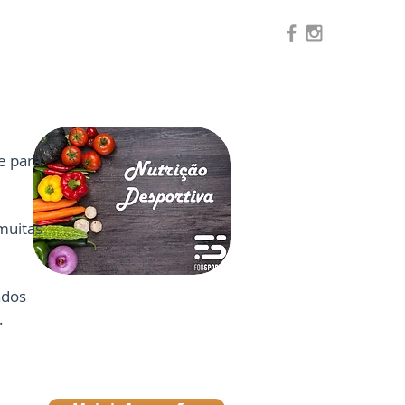
e para
muitas
ados
.