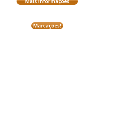
Mais informações
Marcações!
Contacto
Tel.: 913 630 531
Email: geral@forsports.pt
Endereço: Rua Cidade Rabat 30 B