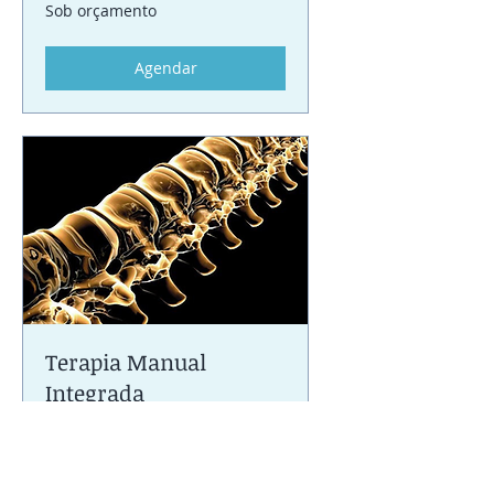
Sob
Sob orçamento
orçamento
Agendar
Terapia Manual
Integrada
Leia mais
1 h
Sob