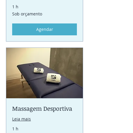
1 h
Sob
Sob orçamento
orçamento
Agendar
Massagem Desportiva
Leia mais
1 h