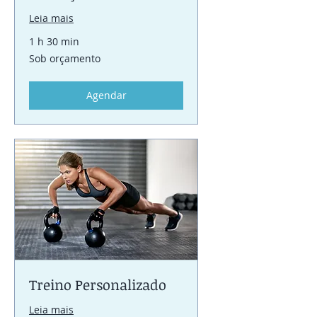
Leia mais
1 h 30 min
Sob
Sob orçamento
orçamento
Agendar
Treino Personalizado
Leia mais